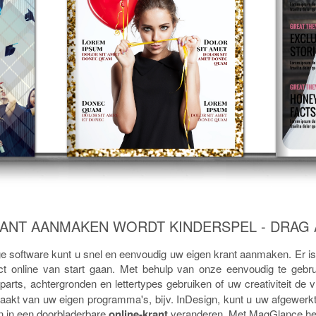
ANT AANMAKEN WORDT KINDERSPEL - DRAG 
ge software kunt u snel en eenvoudig uw eigen krant aanmaken. Er is 
ct online van start gaan. Met behulp van onze eenvoudig te gebru
liparts, achtergronden en lettertypes gebruiken of uw creativiteit de v
 maakt van uw eigen programma's, bijv. InDesign, kunt u uw afgewe
n in een doorbladerbare
online-krant
veranderen. Met MagGlance heb