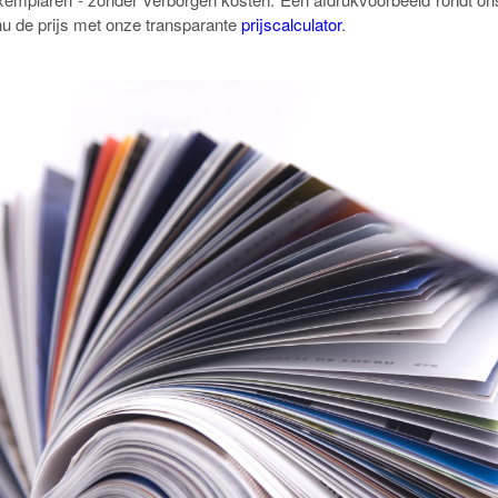
u de prijs met onze transparante
prijscalculator
.