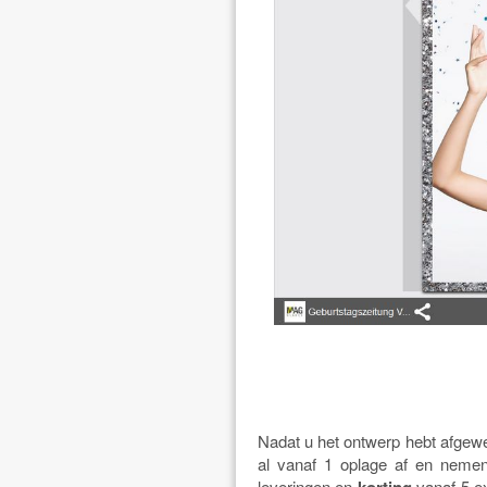
Nadat u het ontwerp hebt afgewer
al vanaf 1 oplage af en nemen 
leveringen en
korting
vanaf 5 e