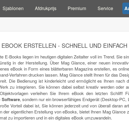
Sjablonen
Afdrukprijs
Premium
Service
A
EBOOK ERSTELLEN - SCHNELL UND EINFACH
E-Books liegen im heutigen digitalen Zeitalter voll im Trend. Sie sind
ünstig in der Herstellung. Über Mag Glance, einer neuen innovati
genes eBook in Form eines blätterbaren Magazins erstellen, es online
d-Verfahren drucken lassen. Mag Glance stellt Ihnen für das Desi
reit. Die Bedienung ist kinderleicht und ermöglicht es Ihnen nach
 Werk zu integrieren. Sie können dabei selbst kreativ werden oder 
Objektvorlagen verleihen Sie Ihrem eBook den letzten Schliff! F
e Software
, sondern nur ein browserfähiges Endgerät (Desktop-PC, 
roße Vorteil dabei ist, Sie können jederzeit und von überall daran a
 der eigentlichen Erstellung von eBooks, bietet Ihnen Mag Glance zus
t zu importieren und in ein digitales eBook umzuwandeln.